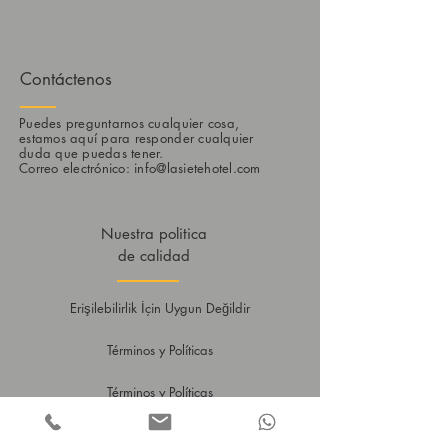
Contáctenos
Puedes preguntarnos cualquier cosa,
estamos aquí para responder cualquier
duda que puedas tener.
Correo electrónico:
info@lasietehotel.com
Nuestra politica
de calidad
Erişilebilirlik İçin Uygun Değildir
Términos y Políticas
Términos y Políticas
Sürdürülebilirlik